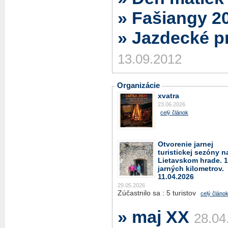
» Fašiangy 2
» Jazdecké pr
13.09.2012
Organizácie
xvatra
23.06.2026
celý článok
Otvorenie jarnej
turistickej sezóny n
Lietavskom hrade. 
jarných kilometrov.
11.04.2026
29.05.2026
Zúčastnilo sa : 5 turistov
celý článo
» maj XX
28.04