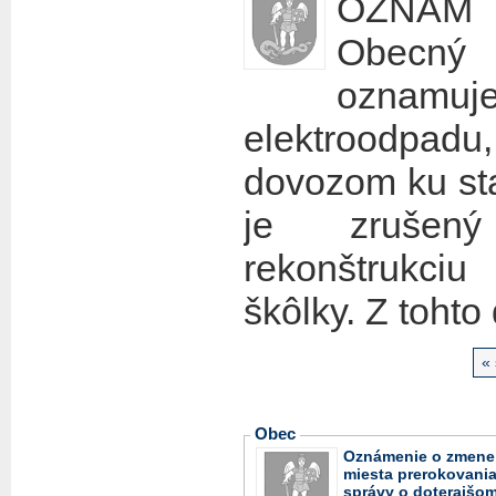
OZNAM
Obecný
oznamuj
elektroodpadu,
dovozom ku sta
je zrušen
rekonštrukci
škôlky. Z toht
«
Obec
Oznámenie o zmene
miesta prerokovani
správy o doterajšo