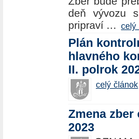
Zber bude pre
deň vývozu s
pripraví …
celý
Plán kontrol
hlavného ko
II. polrok 20
celý článok
Zmena zber 
2023