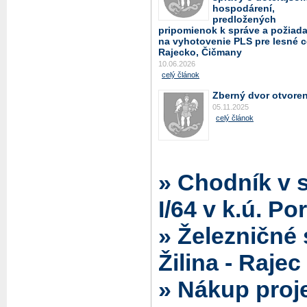
hospodárení,
predložených
pripomienok k správe a požiad
na vyhotovenie PLS pre lesné c
Rajecko, Čičmany
10.06.2026
celý článok
Zberný dvor otvore
05.11.2025
celý článok
» Chodník v 
I/64 v k.ú. P
» Železničné 
Žilina - Rajec
» Nákup proj