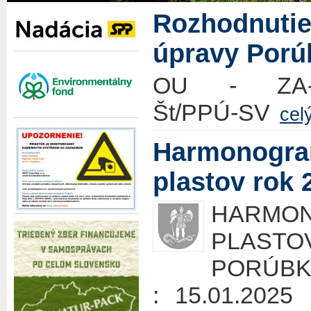
Rozhodnuti
úpravy Porú
OU - ZA-PL
Št/PPÚ-SV
cel
Harmonogra
plastov rok 
HARMO
PLAS
PORÚBKA
: 15.01.2025 