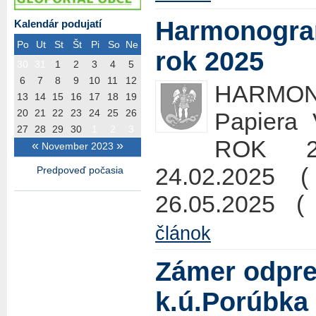
Harmonogra
Kalendár podujatí
Po
Ut
St
Št
Pi
So
Ne
rok 2025
30
31
1
2
3
4
5
6
7
8
9
10
11
12
HARMO
13
14
15
16
17
18
19
20
21
22
23
24
25
26
Papier
27
28
29
30
1
2
3
ROK 20
«
»
November 2023
24.02.2025 
Predpoveď počasia
26.05.2025 
článok
Zámer odpr
k.ú.Porúbka