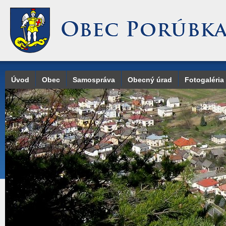
Úvod
Obec
Samospráva
Obecný úrad
Fotogaléria