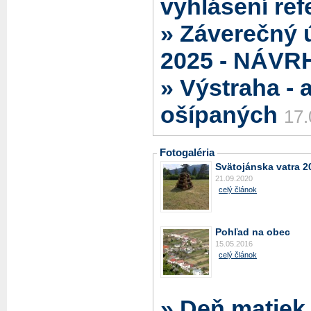
vyhlásení re
» Záverečný 
2025 - NÁVR
» Výstraha - 
ošípaných
17.
Fotogaléria
Svätojánska vatra 2
21.09.2020
celý článok
Pohľad na obec
15.05.2016
celý článok
» Deň matiek