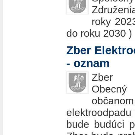
Združeni
roky 202
do roku 2030 )
Zber Elektr
- oznam
Zber E
Obecný
občan
elektroodpadu
bude budúci p