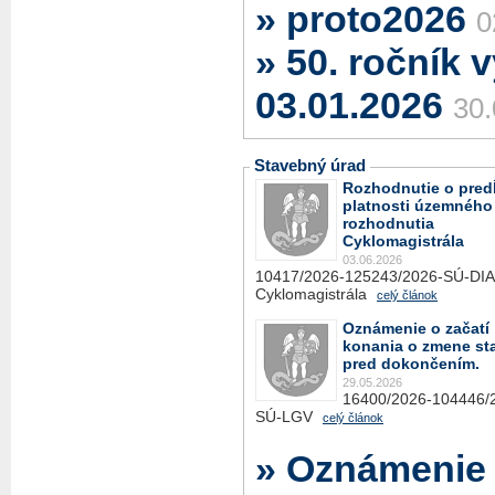
» proto2026
0
» 50. ročník 
03.01.2026
30.
Stavebný úrad
Rozhodnutie o pred
platnosti územného
rozhodnutia
Cyklomagistrála
03.06.2026
10417/2026-125243/2026-SÚ-DIA
Cyklomagistrála
celý článok
Oznámenie o začatí
konania o zmene st
pred dokončením.
29.05.2026
16400/2026-104446/
SÚ-LGV
celý článok
» Oznámenie 