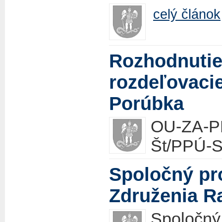
celý článok
Rozhodnutie
rozdeľovacie
Porúbka
OU-ZA-P
Št/PPÚ-
Spoločný pr
Združenia Ra
Spoločn