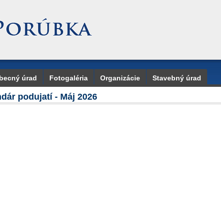
becný úrad
Fotogaléria
Organizácie
Stavebný úrad
dár podujatí - Máj 2026