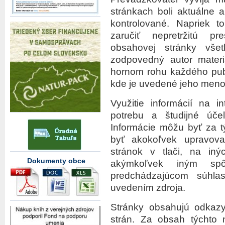
stránkach boli aktuálne 
kontrolované. Napriek 
zaručiť nepretržitú p
obsahovej stránky vše
zodpovedný autor materi
hornom rohu každého publ
kde je uvedené jeho meno
Využitie informácií na i
potrebu a študijné úč
Informácie môžu byť za 
byť akokoľvek upravov
stránok v tlači, na iný
Dokumenty obce
akýmkoľvek iným sp
predchádzajúcom súhla
uvedením zdroja.
Stránky obsahujú odkazy
strán. Za obsah týchto 