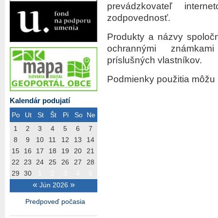
prevádzkovateľ intern
zodpovednosť.
Produkty a názvy spoloč
ochrannými známkami
príslušných vlastníkov.
Podmienky použitia môžu 
Kalendár podujatí
Po
Ut
St
Št
Pi
So
Ne
1
2
3
4
5
6
7
8
9
10
11
12
13
14
15
16
17
18
19
20
21
22
23
24
25
26
27
28
29
30
1
2
3
4
5
«
»
Jún 2026
Predpoveď počasia