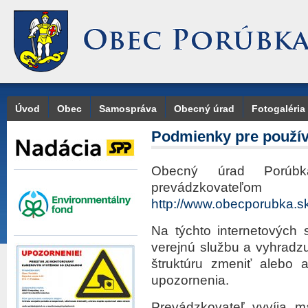
Úvod
Obec
Samospráva
Obecný úrad
Fotogaléria
Podmienky pre použív
Obecný úrad Porúbka
prevádzkovateľom
http://www.obecporubka.s
Na týchto internetových 
verejnú službu a vyhradz
štruktúru zmeniť alebo 
upozornenia.
Prevádzkovateľ vyvíja ma