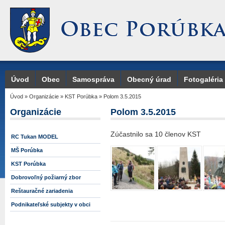
Úvod
Obec
Samospráva
Obecný úrad
Fotogaléria
Úvod
»
Organizácie
»
KST Porúbka
»
Polom 3.5.2015
Organizácie
Polom 3.5.2015
Zúčastnilo sa 10 členov KST
RC Tukan MODEL
MŠ Porúbka
KST Porúbka
Dobrovoľný požiarný zbor
Reštauračné zariadenia
Podnikateľské subjekty v obci