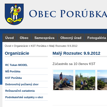
Úvod
Obec
Samospráva
Obecný úrad
Fotogaléria
Úvod
»
Organizácie
»
KST Porúbka
»
Malý Rozsutec 9.9.2012
Organizácie
Malý Rozsutec 9.9.2012
Zúčastnilo sa 10 členov KST
RC Tukan MODEL
MŠ Porúbka
KST Porúbka
Dobrovoľný požiarný zbor
Reštauračné zariadenia
Podnikateľské subjekty v obci