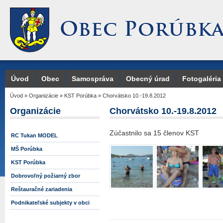
Úvod
Obec
Samospráva
Obecný úrad
Fotogaléria
Úvod
»
Organizácie
»
KST Porúbka
»
Chorvátsko 10.-19.8.2012
Organizácie
Chorvátsko 10.-19.8.2012
Zúčastnilo sa 15 členov KST
RC Tukan MODEL
MŠ Porúbka
KST Porúbka
Dobrovoľný požiarný zbor
Reštauračné zariadenia
Podnikateľské subjekty v obci