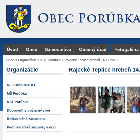
Úvod
Obec
Samospráva
Obecný úrad
Fotogaléria
Úvod
»
Organizácie
»
KST Porúbka
»
Rajecké Teplice hrebeň 14.11.2010
Organizácie
Rajecké Teplice hrebeň 14
RC Tukan MODEL
MŠ Porúbka
KST Porúbka
Dobrovoľný požiarný zbor
Reštauračné zariadenia
Podnikateľské subjekty v obci