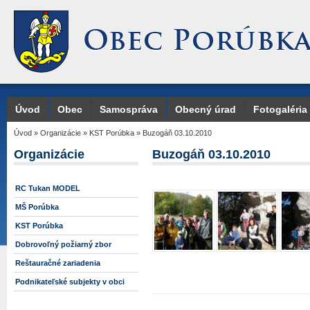
Úvod
Obec
Samospráva
Obecný úrad
Fotogaléria
Úvod
»
Organizácie
»
KST Porúbka
»
Buzogáň 03.10.2010
Organizácie
Buzogáň 03.10.2010
RC Tukan MODEL
MŠ Porúbka
KST Porúbka
Dobrovoľný požiarný zbor
Reštauračné zariadenia
Podnikateľské subjekty v obci