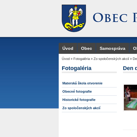
Úvod
Obec
Samospráva
O
Úvod
»
Fotogaléria
»
Zo spoločenských akcií
»
De
Fotogaléria
Den d
Materská škola otvorenie
Obecné fotografie
Historické fotografie
Zo spoločenských akcií