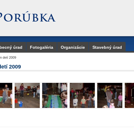
becný úrad
Fotogaléria
Organizácie
Stavebný úrad
n detí 2009
etí 2009