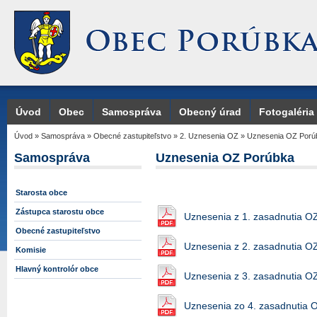
Úvod
Obec
Samospráva
Obecný úrad
Fotogaléria
Úvod
»
Samospráva
»
Obecné zastupiteľstvo
»
2. Uznesenia OZ
»
Uznesenia OZ Porú
Samospráva
Uznesenia OZ Porúbka
Starosta obce
Zástupca starostu obce
Uznesenia z 1. zasadnutia O
Obecné zastupiteľstvo
Uznesenia z 2. zasadnutia O
Komisie
Hlavný kontrolór obce
Uznesenia z 3. zasadnutia O
Uznesenia zo 4. zasadnutia 