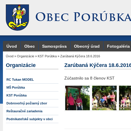
Úvod
Obec
Samospráva
Obecný úrad
Fotogaléria
Úvod
»
Organizácie
»
KST Porúbka
»
Zarúbaná Kýčera 18.6.2016
Organizácie
Zarúbaná Kýčera 18.6.201
Zúčastnilo sa 8 členov KST
RC Tukan MODEL
MŠ Porúbka
KST Porúbka
Dobrovoľný požiarný zbor
Reštauračné zariadenia
Podnikateľské subjekty v obci