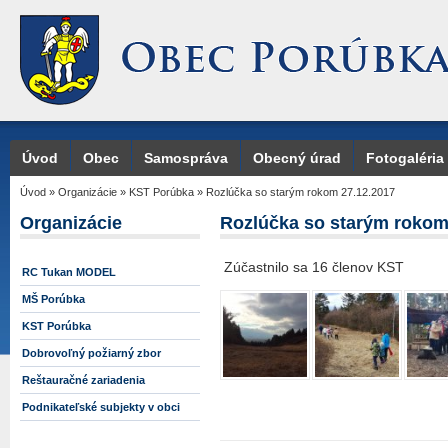
Úvod
Obec
Samospráva
Obecný úrad
Fotogaléria
Úvod
»
Organizácie
»
KST Porúbka
»
Rozlúčka so starým rokom 27.12.2017
Organizácie
Rozlúčka so starým rokom
Zúčastnilo sa 16 členov KST
RC Tukan MODEL
MŠ Porúbka
KST Porúbka
Dobrovoľný požiarný zbor
Reštauračné zariadenia
Podnikateľské subjekty v obci