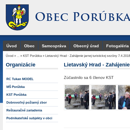
Úvod
Obec
Samospráva
Obecný úrad
Fotogaléria
Úvod
»
...
»
KST Porúbka
»
Lietavský Hrad - Zahájenie jarnej turistickej sezóny 7.4.201
Organizácie
Lietavský Hrad - Zahájenie 
Zúčastnilo sa 6 členov KST
RC Tukan MODEL
MŠ Porúbka
KST Porúbka
Dobrovoľný požiarný zbor
Reštauračné zariadenia
Podnikateľské subjekty v obci