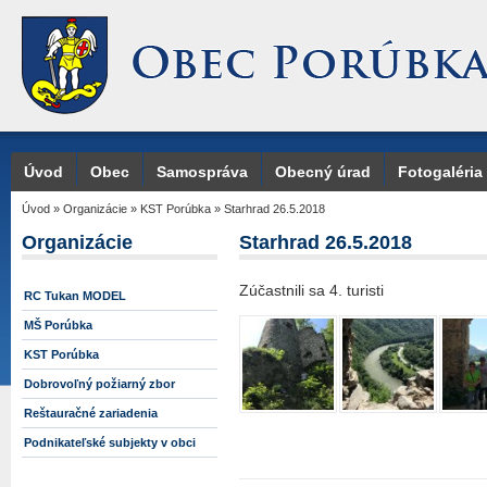
Úvod
Obec
Samospráva
Obecný úrad
Fotogaléria
Úvod
»
Organizácie
»
KST Porúbka
»
Starhrad 26.5.2018
Organizácie
Starhrad 26.5.2018
Zúčastnili sa 4. turisti
RC Tukan MODEL
MŠ Porúbka
KST Porúbka
Dobrovoľný požiarný zbor
Reštauračné zariadenia
Podnikateľské subjekty v obci