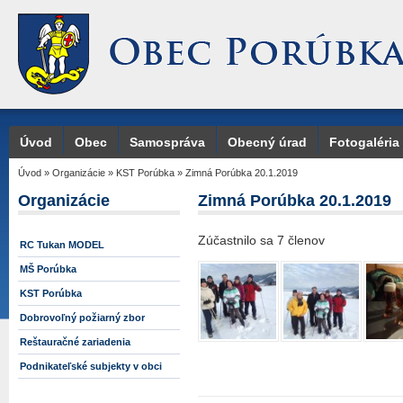
Úvod
Obec
Samospráva
Obecný úrad
Fotogaléria
Úvod
»
Organizácie
»
KST Porúbka
»
Zimná Porúbka 20.1.2019
Organizácie
Zimná Porúbka 20.1.2019
Zúčastnilo sa 7 členov
RC Tukan MODEL
MŠ Porúbka
KST Porúbka
Dobrovoľný požiarný zbor
Reštauračné zariadenia
Podnikateľské subjekty v obci