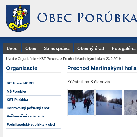
Úvod
Obec
Samospráva
Obecný úrad
Fotogaléria
Úvod
»
Organizácie
»
KST Porúbka
»
Prechod Martinskými hoľami 23.2.2019
Organizácie
Prechod Martinskými hoľa
Zúčatnili sa 3 členovia
RC Tukan MODEL
MŠ Porúbka
KST Porúbka
Dobrovoľný požiarný zbor
Reštauračné zariadenia
Podnikateľské subjekty v obci