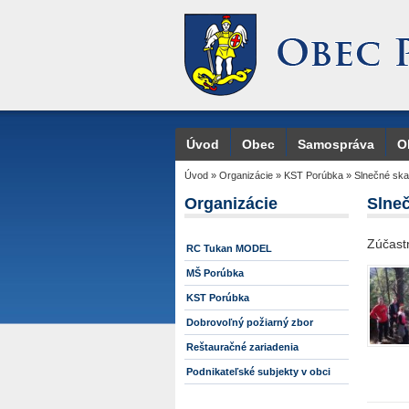
Úvod
Obec
Samospráva
O
Úvod
»
Organizácie
»
KST Porúbka
»
Slnečné ska
Organizácie
Slneč
Zúčastn
RC Tukan MODEL
MŠ Porúbka
KST Porúbka
Dobrovoľný požiarný zbor
Reštauračné zariadenia
Podnikateľské subjekty v obci