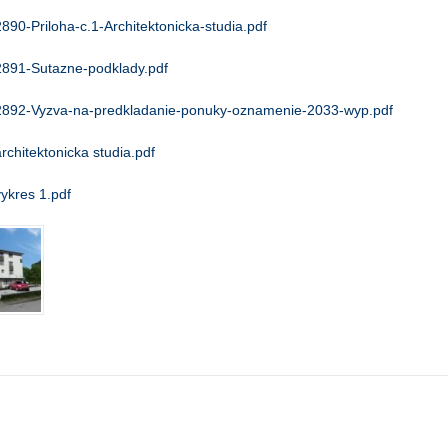
2890-Priloha-c.1-Architektonicka-studia.pdf
2891-Sutazne-podklady.pdf
2892-Vyzva-na-predkladanie-ponuky-oznamenie-2033-wyp.pdf
architektonicka studia.pdf
vykres 1.pdf