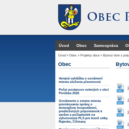
Úvod
Obec
Samospráva
O
Úvod
»
Obec
»
Projekty obce
»
Bytový dom s pol
Obec
Byto
Verejná vyhláška o oznámení
miesta uloženia písomnosti
Počet poslancov volených v obci
Porúbka 2026
Oznámenie o zmene miesta
prerokovania správy o
doterajšom hospodárení,
predložených pripomienok k
správe a požiadaviek na
vyhotovenie PLS pre lesné celky
Rajecko, Čičmany