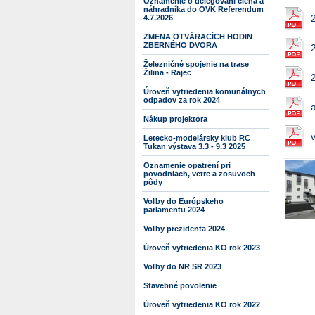
Oznámenie o delegovaní člena a
náhradníka do OVK Referendum
4.7.2026
ZMENA OTVÁRACÍCH HODIN
ZBERNÉHO DVORA
Železničné spojenie na trase
Žilina - Rajec
Úroveň vytriedenia komunálnych
odpadov za rok 2024
Nákup projektora
Letecko-modelársky klub RC
Tukan výstava 3.3 - 9.3 2025
Oznamenie opatrení pri
povodniach, vetre a zosuvoch
pôdy
Voľby do Európskeho
parlamentu 2024
Voľby prezidenta 2024
Úroveň vytriedenia KO rok 2023
Voľby do NR SR 2023
Stavebné povolenie
Úroveň vytriedenia KO rok 2022