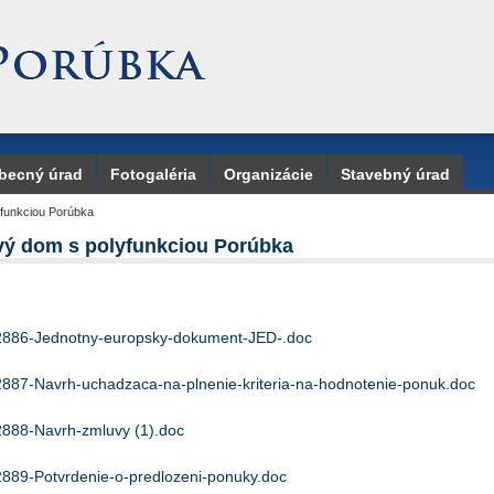
becný úrad
Fotogaléria
Organizácie
Stavebný úrad
yfunkciou Porúbka
vý dom s polyfunkciou Porúbka
2886-Jednotny-europsky-dokument-JED-.doc
2887-Navrh-uchadzaca-na-plnenie-kriteria-na-hodnotenie-ponuk.doc
2888-Navrh-zmluvy (1).doc
2889-Potvrdenie-o-predlozeni-ponuky.doc