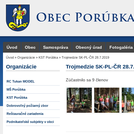
Úvod
Obec
Samospráva
Obecný úrad
Fotogaléria
Úvod
»
Organizácie
»
KST Porúbka
»
Trojmedzie SK-PL-ČR 28.7.2019
Organizácie
Trojmedzie SK-PL-ČR 28.7
Zúčastnilo sa 9 členov
RC Tukan MODEL
MŠ Porúbka
KST Porúbka
Dobrovoľný požiarný zbor
Reštauračné zariadenia
Podnikateľské subjekty v obci