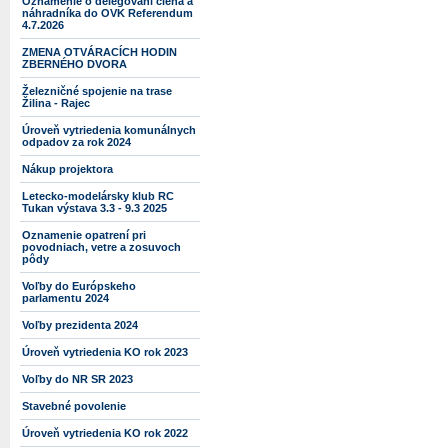
Oznámenie o delegovaní člena a
náhradníka do OVK Referendum
4.7.2026
ZMENA OTVÁRACÍCH HODIN
ZBERNÉHO DVORA
Železničné spojenie na trase
Žilina - Rajec
Úroveň vytriedenia komunálnych
odpadov za rok 2024
Nákup projektora
Letecko-modelársky klub RC
Tukan výstava 3.3 - 9.3 2025
Oznamenie opatrení pri
povodniach, vetre a zosuvoch
pôdy
Voľby do Európskeho
parlamentu 2024
Voľby prezidenta 2024
Úroveň vytriedenia KO rok 2023
Voľby do NR SR 2023
Stavebné povolenie
Úroveň vytriedenia KO rok 2022