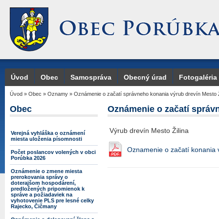
Úvod
Obec
Samospráva
Obecný úrad
Fotogaléria
Úvod
»
Obec
»
Oznamy
»
Oznámenie o začatí správneho konania výrub drevín Mesto Ž
Obec
Oznámenie o začatí správn
Výrub drevín Mesto Žilina
Verejná vyhláška o oznámení
miesta uloženia písomnosti
Oznamenie o začatí konania v
Počet poslancov volených v obci
Porúbka 2026
Oznámenie o zmene miesta
prerokovania správy o
doterajšom hospodárení,
predložených pripomienok k
správe a požiadaviek na
vyhotovenie PLS pre lesné celky
Rajecko, Čičmany