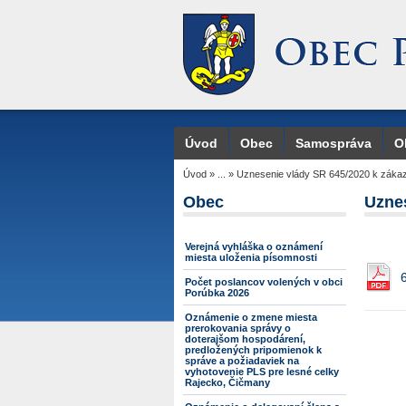
Úvod
Obec
Samospráva
O
Úvod
»
...
»
Uznesenie vlády SR 645/2020 k záka
Obec
Uzne
Verejná vyhláška o oznámení
miesta uloženia písomnosti
Počet poslancov volených v obci
Porúbka 2026
Oznámenie o zmene miesta
prerokovania správy o
doterajšom hospodárení,
predložených pripomienok k
správe a požiadaviek na
vyhotovenie PLS pre lesné celky
Rajecko, Čičmany