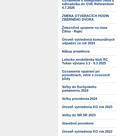
Oznámenie o delegovaní člena a
náhradníka do OVK Referendum
4.7.2026
ZMENA OTVÁRACÍCH HODIN
ZBERNÉHO DVORA
Železničné spojenie na trase
Žilina - Rajec
Úroveň vytriedenia komunálnych
odpadov za rok 2024
Nákup projektora
Letecko-modelársky klub RC
Tukan výstava 3.3 - 9.3 2025
Oznamenie opatrení pri
povodniach, vetre a zosuvoch
pôdy
Voľby do Európskeho
parlamentu 2024
Voľby prezidenta 2024
Úroveň vytriedenia KO rok 2023
Voľby do NR SR 2023
Stavebné povolenie
Úroveň vytriedenia KO rok 2022