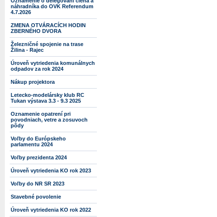
Oznámenie o delegovaní člena a
náhradníka do OVK Referendum
4.7.2026
ZMENA OTVÁRACÍCH HODIN
ZBERNÉHO DVORA
Železničné spojenie na trase
Žilina - Rajec
Úroveň vytriedenia komunálnych
odpadov za rok 2024
Nákup projektora
Letecko-modelársky klub RC
Tukan výstava 3.3 - 9.3 2025
Oznamenie opatrení pri
povodniach, vetre a zosuvoch
pôdy
Voľby do Európskeho
parlamentu 2024
Voľby prezidenta 2024
Úroveň vytriedenia KO rok 2023
Voľby do NR SR 2023
Stavebné povolenie
Úroveň vytriedenia KO rok 2022