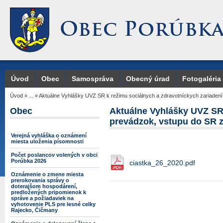
Úvod
Obec
Samospráva
Obecný úrad
Fotogaléria
Úvod
»
...
»
Aktuálne Vyhlášky UVZ SR k režimu sociálnych a zdravotníckych zariaden
Obec
Aktuálne Vyhlášky UVZ SR 
prevádzok, vstupu do SR zo
Verejná vyhláška o oznámení
miesta uloženia písomnosti
Počet poslancov volených v obci
Porúbka 2026
ciastka_26_2020.pdf
Oznámenie o zmene miesta
prerokovania správy o
doterajšom hospodárení,
predložených pripomienok k
správe a požiadaviek na
vyhotovenie PLS pre lesné celky
Rajecko, Čičmany