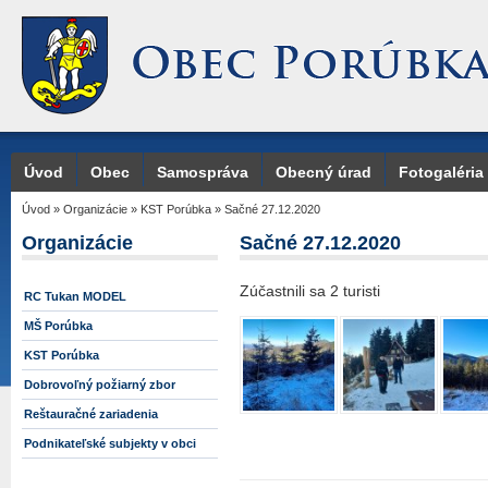
Úvod
Obec
Samospráva
Obecný úrad
Fotogaléria
Úvod
»
Organizácie
»
KST Porúbka
»
Sačné 27.12.2020
Organizácie
Sačné 27.12.2020
Zúčastnili sa 2 turisti
RC Tukan MODEL
MŠ Porúbka
KST Porúbka
Dobrovoľný požiarný zbor
Reštauračné zariadenia
Podnikateľské subjekty v obci