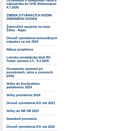
Oznámenie o delegovaní člena a
náhradníka do OVK Referendum
4.7.2026
ZMENA OTVÁRACÍCH HODIN
ZBERNÉHO DVORA
Železničné spojenie na trase
Žilina - Rajec
Úroveň vytriedenia komunálnych
odpadov za rok 2024
Nákup projektora
Letecko-modelársky klub RC
Tukan výstava 3.3 - 9.3 2025
Oznamenie opatrení pri
povodniach, vetre a zosuvoch
pôdy
Voľby do Európskeho
parlamentu 2024
Voľby prezidenta 2024
Úroveň vytriedenia KO rok 2023
Voľby do NR SR 2023
Stavebné povolenie
Úroveň vytriedenia KO rok 2022