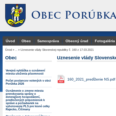
Úvod
Obec
Samospráva
Obecný úrad
Fotogaléria
Úvod
»
...
»
Uznesenie vlády Slovenskej republiky č. 160 z 17.03.2021
Obec
Uznesenie vlády Slovenskej
Verejná vyhláška o oznámení
miesta uloženia písomnosti
160_2021_predĺženie NS.pdf
Počet poslancov volených v obci
Porúbka 2026
Oznámenie o zmene miesta
prerokovania správy o
doterajšom hospodárení,
predložených pripomienok k
správe a požiadaviek na
vyhotovenie PLS pre lesné celky
Rajecko, Čičmany