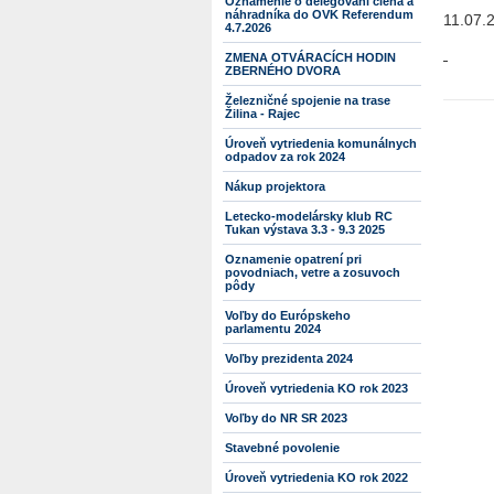
Oznámenie o delegovaní člena a
náhradníka do OVK Referendum
11.07.
4.7.2026
ZMENA OTVÁRACÍCH HODIN
ZBERNÉHO DVORA
Železničné spojenie na trase
Žilina - Rajec
Úroveň vytriedenia komunálnych
odpadov za rok 2024
Nákup projektora
Letecko-modelársky klub RC
Tukan výstava 3.3 - 9.3 2025
Oznamenie opatrení pri
povodniach, vetre a zosuvoch
pôdy
Voľby do Európskeho
parlamentu 2024
Voľby prezidenta 2024
Úroveň vytriedenia KO rok 2023
Voľby do NR SR 2023
Stavebné povolenie
Úroveň vytriedenia KO rok 2022