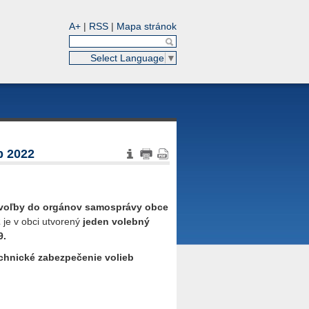
A+
|
RSS
|
Mapa stránok
Select Language
▼
b 2022
 voľby do orgánov samosprávy obce
2
je v obci utvorený
jeden volebný
9.
chnické zabezpečenie volieb