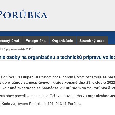
becný úrad
Fotogaléria
Organizácie
Stavebný úrad
ickú prípravu volieb 2022
ie osoby na organizačnú a technickú prípravu volie
orúbka v zastúpení starostom obce Igorom Frkom oznamuje že
pre
y do orgánov samosprávnych krajov konané dňa 29. októbra 202
k
.
Volebná miestnosť sa nachádza v kultúrnom dome Porúbka č. 2
ta obce poveril zamestnanca OcÚ zodpovedného za
organizačno-te
 Kašovú
, bytom Porúbka č. 101, 013 11 Porúbka.