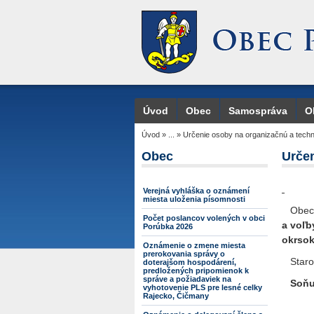
Úvod
Obec
Samospráva
O
Úvod
»
...
»
Určenie osoby na organizačnú a techn
Obec
Určen
Verejná vyhláška o oznámení
miesta uloženia písomnosti
Obec P
Počet poslancov volených v obci
a voľb
Porúbka 2026
okrso
Oznámenie o zmene miesta
prerokovania správy o
Staros
doterajšom hospodárení,
predložených pripomienok k
správe a požiadaviek na
Soňu
vyhotovenie PLS pre lesné celky
Rajecko, Čičmany