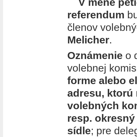
V mene pet
referendum
b
členov volebný
Melicher
.
Oznámenie
o 
volebnej komi
forme alebo e
adresu, ktorú
volebných kom
resp. okresn
sídle
;
pre dele