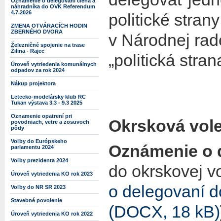
Oznámenie o delegovaní člena a
náhradníka do OVK Referendum
4.7.2026
politické stran
ZMENA OTVÁRACÍCH HODIN
ZBERNÉHO DVORA
v Národnej rade
Železničné spojenie na trase
Žilina - Rajec
„politická stra
Úroveň vytriedenia komunálnych
odpadov za rok 2024
Nákup projektora
Letecko-modelársky klub RC
Tukan výstava 3.3 - 9.3 2025
Oznamenie opatrení pri
Okrsková vol
povodniach, vetre a zosuvoch
pôdy
Voľby do Európskeho
Oznámenie o 
parlamentu 2024
Voľby prezidenta 2024
do okrskovej v
Úroveň vytriedenia KO rok 2023
o delegovaní d
Voľby do NR SR 2023
Stavebné povolenie
(DOCX, 18 kB)
Úroveň vytriedenia KO rok 2022