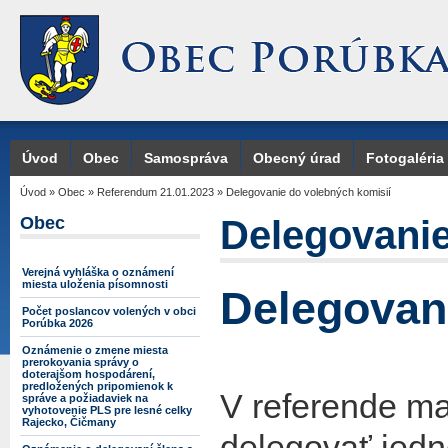
Úvod
Obec
Samospráva
Obecný úrad
Fotogaléria
Úvod
»
Obec
»
Referendum 21.01.2023
»
Delegovanie do volebných komisií
Obec
Delegovanie
Verejná vyhláška o oznámení
miesta uloženia písomnosti
Delegovan
Počet poslancov volených v obci
Porúbka 2026
Oznámenie o zmene miesta
prerokovania správy o
doterajšom hospodárení,
predložených pripomienok k
V referende ma
správe a požiadaviek na
vyhotovenie PLS pre lesné celky
Rajecko, Čičmany
delegovať jedn