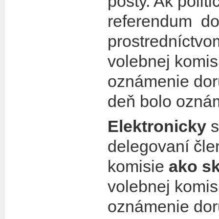
pošty. Ak polit
referendum do
prostredníctvom
volebnej komisi
oznámenie doru
deň bolo ozná
Elektronicky
s
delegovaní čle
komisie
ako s
volebnej komisi
oznámenie dor