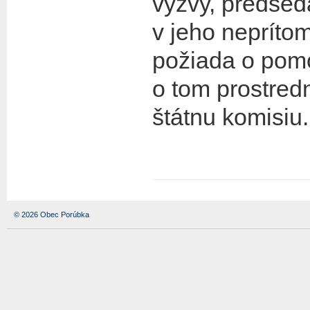
výzvy, predsed
v jeho nepríto
požiada o pomo
o tom prostred
štátnu komisiu.
© 2026 Obec Porúbka