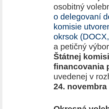
osobitný voleb
o delegovaní d
komisie
utvore
okrsok
(DOCX, 
a petičný výbo
Štátnej komisi
financovania p
uvedenej v roz
24. novembra 
Okresná vole