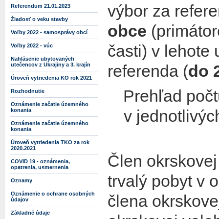
výbor za refe
Referendum 21.01.2023
Žiadosť o veku stavby
obce
(primátor
Voľby 2022 - samosprávy obcí
časti) v lehote
Voľby 2022 - vúc
Nahlásenie ubytovaných
utečencov z Ukrajiny a 3. krajín
referenda (
do 
Úroveň vytriedenia KO rok 2021
Prehľad počt
Rozhodnutie
Oznámenie začatie územného
v jednotlivý
konania
Oznámenie začatie územného
konania
Úroveň vytriedenia TKO za rok
2020.2021
Člen okrskovej
COVID 19 - oznámenia,
opatrenia, usmernenia
trvalý pobyt v 
Oznamy
Oznámenie o ochrane osobných
člena okrskove
údajov
Základné údaje