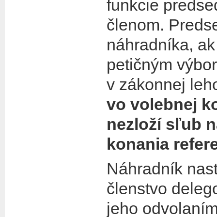
funkcie predsed
členom. Predse
náhradníka, ak 
petičným výbo
v zákonnej leh
vo volebnej ko
nezloží sľub 
konania refer
Náhradník nast
členstvo deleg
jeho odvolaním