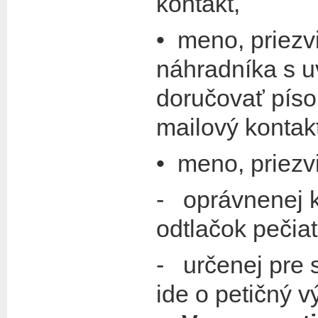
kontakt,
• meno, priezv
náhradníka s u
doručovať písom
mailový kontakt
• meno, priezv
- oprávnenej k
odtlačok pečiatk
- určenej pre 
ide o petičný 