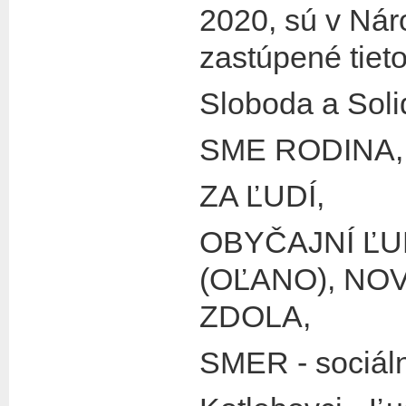
2020, sú v Nár
zastúpené tieto 
Sloboda a Solid
SME RODINA,
ZA ĽUDÍ,
OBYČAJNÍ ĽUDI
(OĽANO), NOVA
ZDOLA,
SMER - sociál