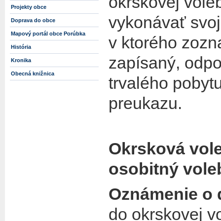
okrskovej vole
Projekty obce
vykonávať svoj
Doprava do obce
Mapový portál obce Porúbka
v ktorého zozn
História
zapísaný,
odp
Kronika
Obecná knižnica
trvalého pobyt
preukazu.
Okrsková vole
osobitný vole
Oznámenie o 
do okrskovej v