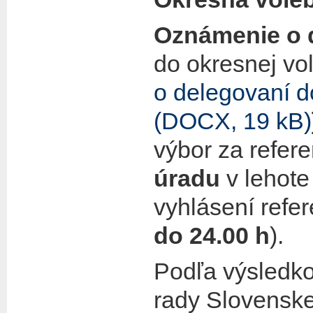
Oznámenie o 
do okresnej vo
o delegovaní d
(DOCX, 19 kB)
výbor za refe
úradu
v lehote
vyhlásení refer
do 24.00 h
).
Podľa výsledko
rady Slovenskej