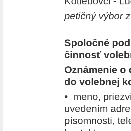
Kotlebovci - Ľ
petičný výbor 
Spoločné pod
činnosť voleb
Oznámenie o d
do volebnej k
• meno, priezv
uvedením adre
písomnosti, tel