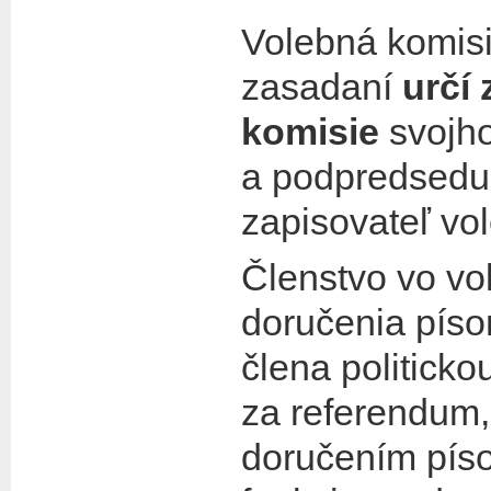
Volebná komisi
zasadaní
určí
komisie
svojh
a podpredsed
zapisovateľ vo
Členstvo vo vo
doručenia pís
člena politick
za referendum,
doručením pís