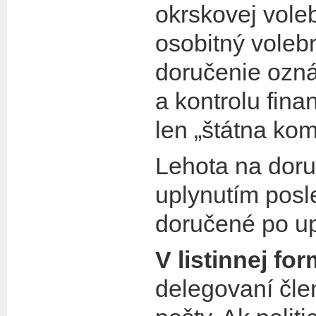
okrskovej vole
osobitný voleb
doručenie ozná
a kontrolu fina
len „štátna kom
Lehota na dor
uplynutím pos
doručené po upl
V listinnej fo
delegovaní čle