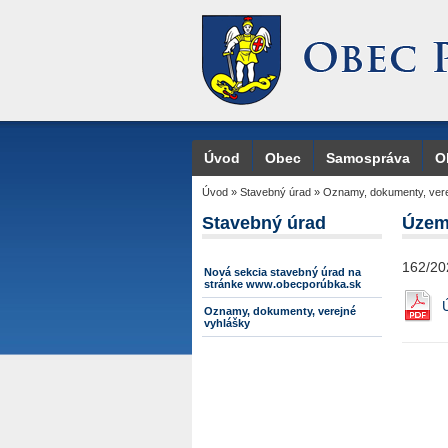
Úvod
Obec
Samospráva
O
Úvod
»
Stavebný úrad
»
Oznamy, dokumenty, vere
Stavebný úrad
Územ
162/20
Nová sekcia stavebný úrad na
stránke www.obecporúbka.sk
Oznamy, dokumenty, verejné
vyhlášky