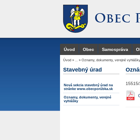
Úvod
Obec
Samospráva
O
Úvod
»
...
»
Oznamy, dokumenty, verejné vyhlášk
Stavebný úrad
Ozná
15515
Nová sekcia stavebný úrad na
stránke www.obecporúbka.sk
Oznamy, dokumenty, verejné
vyhlášky