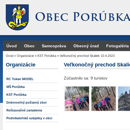
Úvod
Obec
Samospráva
Obecný úrad
Fotogaléria
Úvod
»
Organizácie
»
KST Porúbka
»
Veľkonočný prechod Skaliek 10.4.2023
Organizácie
Veľkonočný prechod Skali
Zúčastnilo sa: 9 turistov
RC Tukan MODEL
MŠ Porúbka
KST Porúbka
Dobrovoľný požiarný zbor
Reštauračné zariadenia
Podnikateľské subjekty v obci