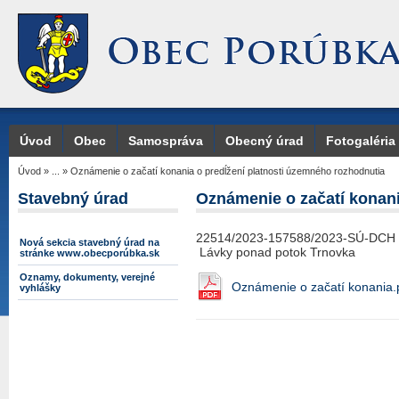
Úvod
Obec
Samospráva
Obecný úrad
Fotogaléria
Úvod
»
...
»
Oznámenie o začatí konania o predĺžení platnosti územného rozhodnutia
Stavebný úrad
Oznámenie o začatí konani
22514/2023-157588/2023-SÚ-DCH
Nová sekcia stavebný úrad na
Lávky ponad potok Trnovka
stránke www.obecporúbka.sk
Oznamy, dokumenty, verejné
Oznámenie o začatí konania.
vyhlášky