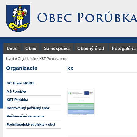
Úvod
Obec
Samospráva
Obecný úrad
Fotogaléria
Úvod
»
Organizácie
»
KST Porúbka
»
xx
Organizácie
xx
RC Tukan MODEL
MŠ Porúbka
KST Porúbka
Dobrovoľný požiarný zbor
Reštauračné zariadenia
Podnikateľské subjekty v obci