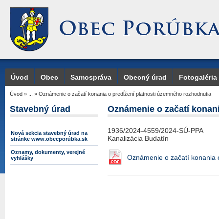
Úvod
Obec
Samospráva
Obecný úrad
Fotogaléria
Úvod
»
...
»
Oznámenie o začatí konania o predĺžení platnosti územného rozhodnutia
Stavebný úrad
Oznámenie o začatí konani
1936/2024-4559/2024-SÚ-PPA
Nová sekcia stavebný úrad na
Kanalizácia Budatín
stránke www.obecporúbka.sk
Oznamy, dokumenty, verejné
Oznámenie o začatí konania o
vyhlášky