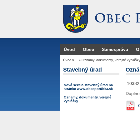
Úvod
Obec
Samospráva
O
Úvod
»
...
»
Oznamy, dokumenty, verejné vyhlášk
Stavebný úrad
Ozná
10382 
Nová sekcia stavebný úrad na
stránke www.obecporúbka.sk
Doplnen
Oznamy, dokumenty, verejné
vyhlášky