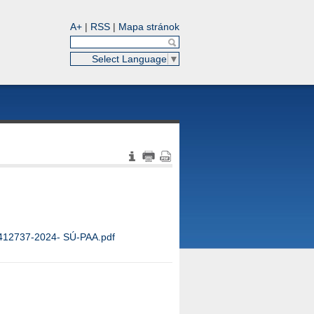
A+
|
RSS
|
Mapa stránok
Select Language
▼
412737-2024- SÚ-PAA.pdf