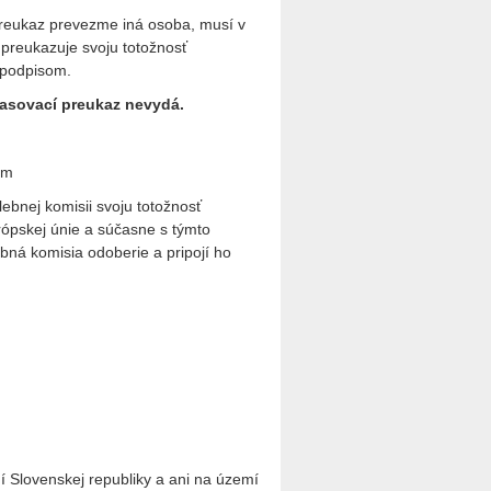
í preukaz prevezme iná osoba, musí v
 preukazuje svoju totožnosť
 podpisom.
lasovací preukaz nevydá.
om
ebnej komisii svoju totožnosť
pskej únie a súčasne s týmto
bná komisia odoberie a pripojí ho
 Slovenskej republiky a ani na území