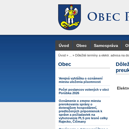
Úvod
Obec
Samospráva
O
Úvod
»
...
»
Dôležité termíny a elektr. adresa na 
Obec
Dôlež
preu
Verejná vyhláška o oznámení
miesta uloženia písomnosti
Elektr
Počet poslancov volených v obci
Porúbka 2026
Oznámenie o zmene miesta
prerokovania správy o
doterajšom hospodárení,
predložených pripomienok k
správe a požiadaviek na
vyhotovenie PLS pre lesné celky
Rajecko, Čičmany