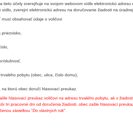
a tieto účely zverejňuje na svojom webovom sídle elektronickú adresu
sídlo, zverejní elektronickú adresu na doručovanie žiadosti na úradnej
 musí obsahovať údaje o voličovi
 priezvisko,
íslo,
príslušnosť,
trvalého pobytu (obec, ulica, číslo domu),
 na ktorú obec doručí hlasovací preukaz.
šle hlasovací preukaz voličovi na adresu trvalého pobytu, ak v žiado
ôr tri pracovné dni od doručenia žiadosti. obec zašle hlasovací preuk
čenou zásielkou "
Do vlastných rúk
".