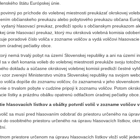
lenského štátu Európskej únie.
e povinný po príchode do volebnej miestnosti preukázať okrskovej volebn
žením občianskeho preukazu alebo pobytového preukazu občana Európsk
ť vydaný hlasovací preukaz, predloží spolu s občianskym preukazom
kej únie hlasovací preukaz, ktorý mu okrsková volebná komisia odober
uje poradové číslo voliča v zozname voličov a vydá voličovi hlasovacie
kom úradnej pečiatky obce.
ktorý nemá trvalý pobyt na území Slovenskej republiky a ani na území i
l sa v deň konania volieb do volebnej miestnosti preukáže svoju totož
ého dokladu a súčasne okrskovej volebnej komisii predloží čestné vyhl
 vzor zverejní Ministerstvo vnútra Slovenskej republiky na svojom we
to voliča dopíše do zoznamu voličov, čo zaznamená v jeho slovensko
nie o trvalom pobyte v cudzine pripojí k zoznamu voličov. Potom okrsk
cie lístky a prázdnu obálku opatrenú odtlačkom úradnej pečiatky obce.
tie hlasovacích lístkov a obálky potvrdí volič v zozname voličo
olič sa musí pred hlasovaním odobrať do priestoru určeného na úpravu h
i do osobitného priestoru určeného na úpravu hlasovacích lístkov, ok
ní.
tnom priestore určenom na úpravu hlasovacích lístkov vloží volič jeden