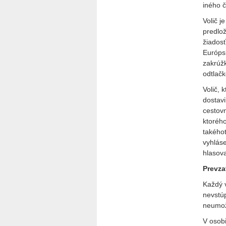
iného č
Volič j
predlo
žiados
Európs
zakrúžk
odtlač
Volič, 
dostavi
cestovn
ktorého
takého
vyhláse
hlasova
Prevza
Každý v
nevstúp
neumož
V osobi