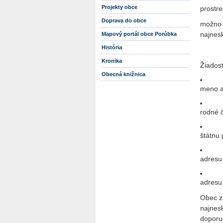
Projekty obce
prostr
Doprava do obce
možno 
najnesk
Mapový portál obce Porúbka
História
Kronika
Žiadosť
Obecná knižnica
meno a
rodné č
štátnu 
adresu 
adresu,
Obec za
najnesk
doporu