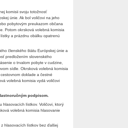
ej komisii svoju totožnosť
ej únie. Ak bol voličovi na jeho
 alebo pobytovým preukazom občana
ie. Potom okrsková volebná komisia
 lístky a prázdnu obálku opatrenú
ného členského štátu Európskej únie a
nosť predložením slovenského
ásenie o trvalom pobyte v cudzine,
bovom sídle. Okrsková volebná komisia
m cestovnom doklade a čestné
ová volebná komisia vydá voličovi
v vlastnoručným podpisom.
lasovacích lístkov. Voličovi, ktorý
rsková volebná komisia hlasovanie
 z hlasovacích lístkov bez ďalšej