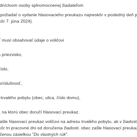
edníctvom osoby splnomocnenej žiadateľom
požiadať o vydanie hlasovacieho preukazu najneskôr v posledný deň pr
ôr 7. júna 2024).
 musí obsahovať údaje o voličovi
 priezvisko,
íslo,
príslušnosť,
trvalého pobytu (obec, ulica, číslo domu),
 na ktorú obec doručí hlasovací preukaz.
šle hlasovací preukaz voličovi na adresu trvalého pobytu, ak v žiado
ôr tri pracovné dni od doručenia žiadosti. obec zašle hlasovací preuk
čenou zásielkou "
Do vlastných rúk
".