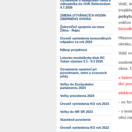
Oznámenie o delegovaní člena a
Volič, 
náhradníka do OVK Referendum
4.7.2026
trvalé
ZMENA OTVÁRACÍCH HODIN
pobyt
ZBERNÉHO DVORA
voličo
Železničné spojenie na trase
bezodkl
Žilina - Rajec
Hlasov
Úroveň vytriedenia komunálnych
odpadov za rok 2024
okrsku
Nákup projektora
Volič 
Letecko-modelársky klub RC
Tukan výstava 3.3 - 9.3 2025
osobne
obce. 
Oznamenie opatrení pri
povodniach, vetre a zosuvoch
pôdy
v listi
dní pre
Voľby do Európskeho
parlamentu 2024
elektro
Voľby prezidenta 2024
- vo fo
Úroveň vytriedenia KO rok 2023
- v tex
Voľby do NR SR 2023
obci na
Stavebné povolenie
Úroveň vytriedenia KO rok 2022