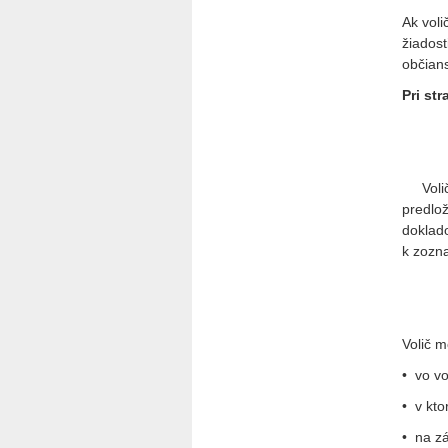
Ak voli
žiadost
občian
Pri st
Volič j
predlo
doklado
k zozn
Volič m
• vo v
• v kt
• na z