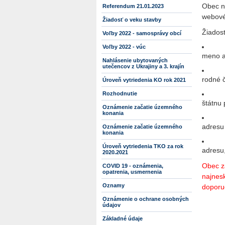
Obec n
Referendum 21.01.2023
webové 
Žiadosť o veku stavby
Žiadosť
Voľby 2022 - samosprávy obcí
Voľby 2022 - vúc
meno a
Nahlásenie ubytovaných
utečencov z Ukrajiny a 3. krajín
rodné č
Úroveň vytriedenia KO rok 2021
Rozhodnutie
štátnu 
Oznámenie začatie územného
konania
adresu 
Oznámenie začatie územného
konania
Úroveň vytriedenia TKO za rok
adresu,
2020.2021
Obec za
COVID 19 - oznámenia,
opatrenia, usmernenia
najnesk
Oznamy
doporu
Oznámenie o ochrane osobných
údajov
Základné údaje