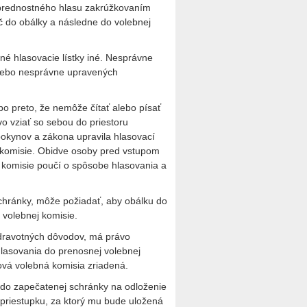
 prednostného hlasu zakrúžkovaním
ič do obálky a následne do volebnej
é hlasovacie lístky iné. Nesprávne
 alebo nesprávne upravených
ebo preto, že nemôže čítať alebo písať
o vziať so sebou do priestoru
pokynov a zákona upravila hlasovací
j komisie. Obidve osoby pred vstupom
j komisie poučí o spôsobe hlasovania a
schránky, môže požiadať, aby obálku do
j volebnej komisie.
zdravotných dôvodov, má právo
hlasovania do prenosnej volebnej
ová volebná komisia zriadená.
y do zapečatenej schránky na odloženie
 priestupku, za ktorý mu bude uložená