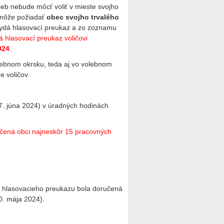
lieb nebude môcť voliť v mieste svojho
 môže požiadať
obec svojho trvalého
 vydá hlasovací preukaz a zo zoznamu
 hlasovací preukaz voličovi
024
.
lebnom okrsku, teda aj vo volebnom
 voličov.
7. júna 2024) v úradných hodinách
ručená obci najneskôr 15 pracovných
nie hlasovacieho preukazu bola doručená
0. mája 2024).