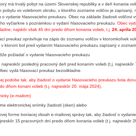
ktorý má trvalý pobyt na území Slovenskej republiky a v deň konania vo
ho pobytu vo volebnom okrsku, v ktorého zozname voličov je zapísaný,
u
o vydanie hlasovacieho preukazu. Obec na základe žiadosti voličovi
v ho vyčiarkne s poznámkou o vydaní hlasovacieho preukazu.
Obec vydá
adne, najskôr však 45 dní predo dňom konania volieb, t.j.
24. apríla 2
ací preukaz oprávňuje na zápis do zoznamu voličov v ktoromkoľvek vo
, v ktorom bol pred vydaním hlasovacieho preukazu zapísaný v zozname
môže požiadať o vydanie hlasovacieho preukazu
 najneskôr posledný pracovný deň pred konaním volieb (t.j. najneskôr 
Obec vydá hlasovací preukaz bezodkladne.
nnej podobe tak, aby žiadosť o vydanie hlasovacieho preukazu bola do
do dňom konani volieb (t.j. najneskôr 20. mája 2024),
nicky (e-mailom)
rme elektronickej snímky žiadosti (sken) alebo
tovej forme tvoriacej obsah e-mailovej správy tak, aby žiadosť o vyda
jneskôr 15 pracovných dní predo dňom konania volieb (t.j. najneskôr 2