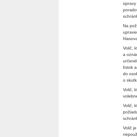
úpravy
poradov
schrán
Na pož
upraven
hlasova
Volič, 
a oznám
určenéh
lístok 
do osob
o skutk
Volič, 
volebne
Volič,
požiad
schrán
Volič j
nepouži