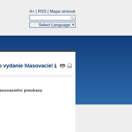
A+
|
RSS
|
Mapa stránok
Select Language
▼
 o vydanie hlasovacieho
hlasovacieho preukazu