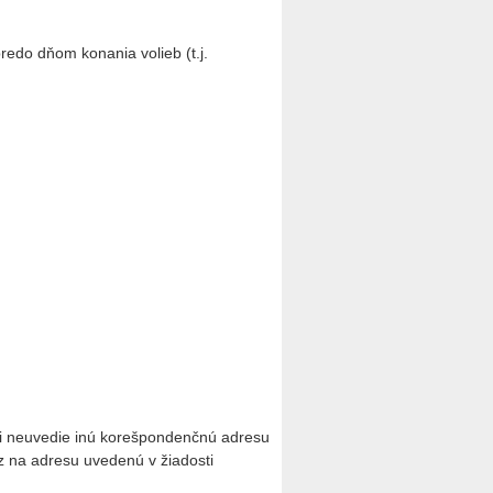
edo dňom konania volieb (t.j.
sti neuvedie inú korešpondenčnú adresu
az na adresu uvedenú v žiadosti