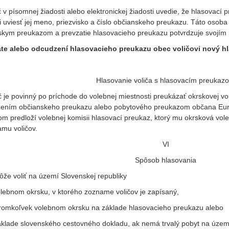
č v písomnej žiadosti alebo elektronickej žiadosti uvedie, že hlasovac
i uviesť jej meno, priezvisko a číslo občianskeho preukazu. Táto osoba
skym preukazom a prevzatie hlasovacieho preukazu potvrdzuje svojím
rate alebo odcudzení hlasovacieho preukazu obec voličovi nový h
Hlasovanie voliča s hlasovacím preukaz
e povinný po príchode do volebnej miestnosti preukázať okrskovej vol
žením občianskeho preukazu alebo pobytového preukazom občana Euró
m predloží volebnej komisii hlasovací preukaz, ktorý mu okrsková vole
amu voličov.
VI
Spôsob hlasovania
ôže voliť na území Slovenskej republiky
olebnom okrsku, v ktorého zozname voličov je zapísaný,
oromkoľvek volebnom okrsku na základe hlasovacieho preukazu alebo
áklade slovenského cestovného dokladu, ak nemá trvalý pobyt na území