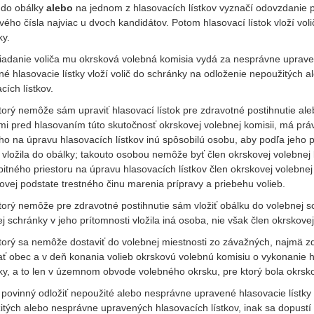
 do obálky
alebo
na jednom z hlasovacích lístkov vyznačí odovzdanie
ého čísla najviac u dvoch kandidátov. Potom hlasovací lístok vloží vol
ky.
iadanie voliča mu okrsková volebná komisia vydá za nesprávne upraven
é hlasovacie lístky vloží volič do schránky na odloženie nepoužitých
cích lístkov.
ktorý nemôže sám upraviť hlasovací lístok pre zdravotné postihnutie al
i pred hlasovaním túto skutočnosť okrskovej volebnej komisii, má práv
o na úpravu hlasovacích lístkov inú spôsobilú osobu, aby podľa jeho 
a vložila do obálky; takouto osobou nemôže byť člen okrskovej volebne
itného priestoru na úpravu hlasovacích lístkov člen okrskovej volebne
ovej podstate trestného činu marenia prípravy a priebehu volieb.
ktorý nemôže pre zdravotné postihnutie sám vložiť obálku do volebnej 
j schránky v jeho prítomnosti vložila iná osoba, nie však člen okrskove
 ktorý sa nemôže dostaviť do volebnej miestnosti zo závažných, najmä 
ať obec a v deň konania volieb okrskovú volebnú komisiu o vykonanie 
ky, a to len v územnom obvode volebného okrsku, pre ktorý bola okrsk
e povinný odložiť nepoužité alebo nesprávne upravené hlasovacie lístk
tých alebo nesprávne upravených hlasovacích lístkov, inak sa dopustí