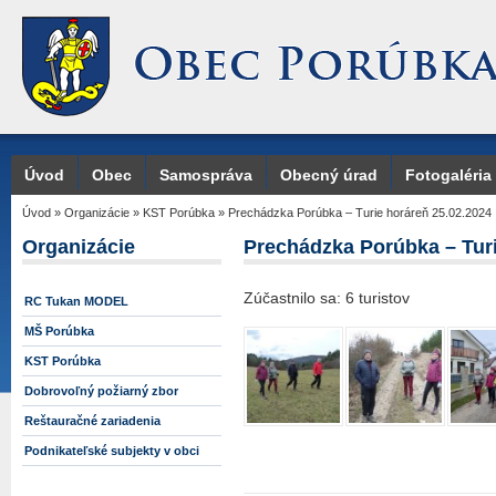
Úvod
Obec
Samospráva
Obecný úrad
Fotogaléria
Úvod
»
Organizácie
»
KST Porúbka
»
Prechádzka Porúbka – Turie horáreň 25.02.2024
Organizácie
Prechádzka Porúbka – Turi
Zúčastnilo sa: 6 turistov
RC Tukan MODEL
MŠ Porúbka
KST Porúbka
Dobrovoľný požiarný zbor
Reštauračné zariadenia
Podnikateľské subjekty v obci