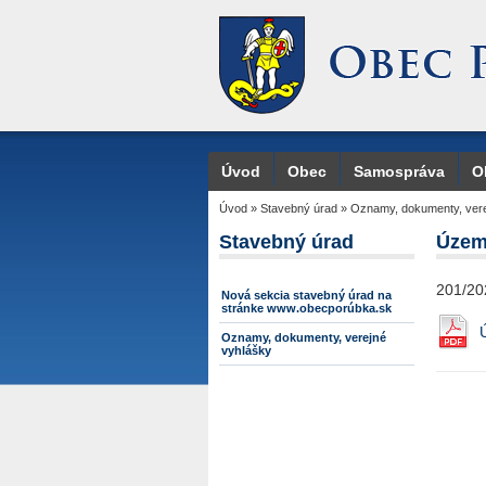
Úvod
Obec
Samospráva
O
Úvod
»
Stavebný úrad
»
Oznamy, dokumenty, vere
Stavebný úrad
Územ
201/20
Nová sekcia stavebný úrad na
stránke www.obecporúbka.sk
Oznamy, dokumenty, verejné
vyhlášky