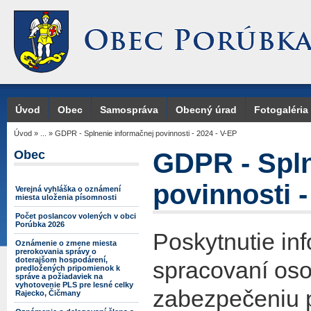
Úvod
Obec
Samospráva
Obecný úrad
Fotogaléria
Úvod
»
...
»
GDPR - Splnenie informačnej povinnosti - 2024 - V-EP
Obec
GDPR - Spln
povinnosti -
Verejná vyhláška o oznámení
miesta uloženia písomnosti
Počet poslancov volených v obci
Porúbka 2026
Poskytnutie in
Oznámenie o zmene miesta
prerokovania správy o
doterajšom hospodárení,
spracovaní oso
predložených pripomienok k
správe a požiadaviek na
vyhotovenie PLS pre lesné celky
zabezpečeniu 
Rajecko, Čičmany