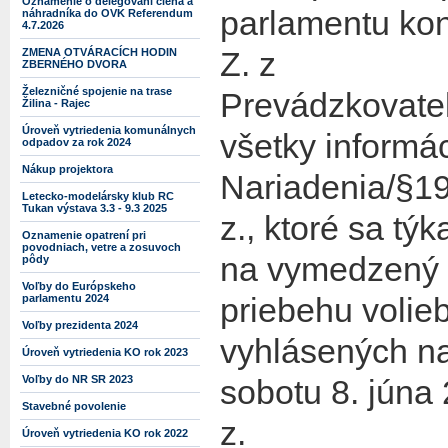
Oznámenie o delegovaní člena a
parlamentu ko
náhradníka do OVK Referendum
4.7.2026
Z. z
ZMENA OTVÁRACÍCH HODIN
ZBERNÉHO DVORA
Železničné spojenie na trase
Prevádzkovate
Žilina - Rajec
Úroveň vytriedenia komunálnych
všetky informá
odpadov za rok 2024
Nákup projektora
Nariadenia/§19
Letecko-modelársky klub RC
Tukan výstava 3.3 - 9.3 2025
z., ktoré sa t
Oznamenie opatrení pri
povodniach, vetre a zosuvoch
na vymedzený ú
pôdy
Voľby do Európskeho
priebehu volie
parlamentu 2024
Voľby prezidenta 2024
vyhlásených na
Úroveň vytriedenia KO rok 2023
Voľby do NR SR 2023
sobotu 8. júna
Stavebné povolenie
z.
Úroveň vytriedenia KO rok 2022