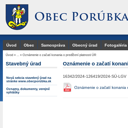
Úvod
Obec
Samospráva
Obecný úrad
Fotogaléria
Úvod
»
...
»
Oznámenie o začatí konania o predĺžení platnosti ÚR
Stavebný úrad
Oznámenie o začatí konani
16342/2024-126419/2024-SÚ-LGV
Nová sekcia stavebný úrad na
stránke www.obecporúbka.sk
Oznámenie o začatí konania o
Oznamy, dokumenty, verejné
vyhlášky