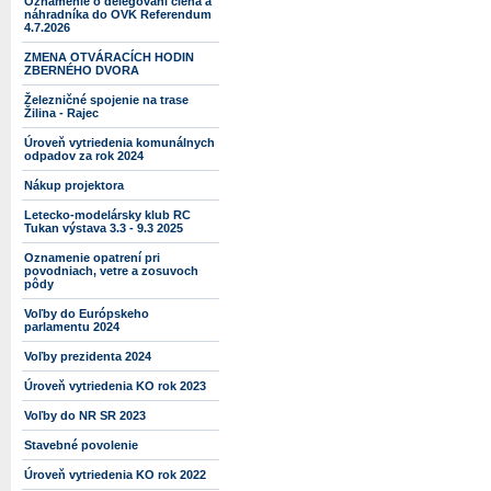
Oznámenie o delegovaní člena a
náhradníka do OVK Referendum
4.7.2026
ZMENA OTVÁRACÍCH HODIN
ZBERNÉHO DVORA
Železničné spojenie na trase
Žilina - Rajec
Úroveň vytriedenia komunálnych
odpadov za rok 2024
Nákup projektora
Letecko-modelársky klub RC
Tukan výstava 3.3 - 9.3 2025
Oznamenie opatrení pri
povodniach, vetre a zosuvoch
pôdy
Voľby do Európskeho
parlamentu 2024
Voľby prezidenta 2024
Úroveň vytriedenia KO rok 2023
Voľby do NR SR 2023
Stavebné povolenie
Úroveň vytriedenia KO rok 2022