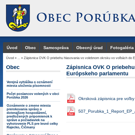
Úvod
Obec
Samospráva
Obecný úrad
Fotogaléria
Úvod
»
...
»
Zápisnica OVK O priebehu hlasovania vo volebnom okrsku vo voľbách do 
Obec
Zápisnica OVK O priebehu
Európskeho parlamentu
Verejná vyhláška o oznámení
miesta uloženia písomnosti
Počet poslancov volených v obci
Porúbka 2026
Okrsková zápisnica pre voľby
Oznámenie o zmene miesta
prerokovania správy o
507_Porubka_1_Report_EP_
doterajšom hospodárení,
predložených pripomienok k
správe a požiadaviek na
vyhotovenie PLS pre lesné celky
Rajecko, Čičmany