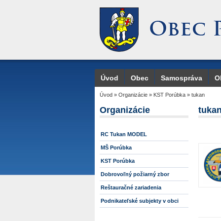
Úvod
Obec
Samospráva
O
Úvod
»
Organizácie
»
KST Porúbka
»
tukan
Organizácie
tuka
RC Tukan MODEL
MŠ Porúbka
KST Porúbka
Dobrovoľný požiarný zbor
Reštauračné zariadenia
Podnikateľské subjekty v obci