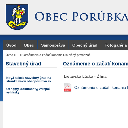
Úvod
Obec
Samospráva
Obecný úrad
Fotogaléria
Úvod
»
...
»
Oznámenie o začatí konania Diaľničný privádzač
Stavebný úrad
Oznámenie o začatí konani
Lietavská Lúčka - Žilina
Nová sekcia stavebný úrad na
stránke www.obecporúbka.sk
Oznámenie o začatí konania D
Oznamy, dokumenty, verejné
vyhlášky