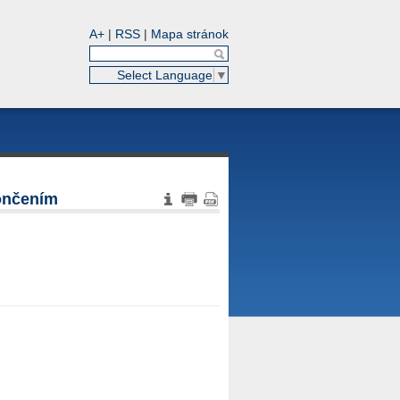
A+
|
RSS
|
Mapa stránok
Select Language
▼
končením