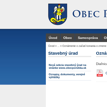
Úvod
Obec
Samospráva
O
Úvod
»
...
»
Oznámenie o začatí konania o zmene 
Stavebný úrad
Oznám
Diaľni
Nová sekcia stavebný úrad na
stránke www.obecporúbka.sk
Oznamy, dokumenty, verejné
vyhlášky