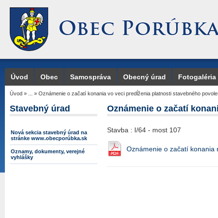
Úvod
Obec
Samospráva
Obecný úrad
Fotogaléria
Úvod
»
...
»
Oznámenie o začatí konania vo veci predĺženia platnosti stavebného povole
Stavebný úrad
Oznámenie o začatí konani
Stavba : I/64 - most 107
Nová sekcia stavebný úrad na
stránke www.obecporúbka.sk
Oznámenie o začatí konania 
Oznamy, dokumenty, verejné
vyhlášky