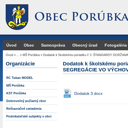
Úvod
Obec
Samospráva
Obecný úrad
Fotogaléria
Úvod
»
...
»
MŠ Porúbka
»
Dodatok k školskému poriadku č 3 .ŠTANDARDY DORŽI
Organizácie
Dodatok k školskému po
SEGREGÁCIE VO VÝCHOV
RC Tukan MODEL
MŠ Porúbka
Dodatok 3.docx
KST Porúbka
Dobrovoľný požiarný zbor
Reštauračné zariadenia
Podnikateľské subjekty v obci