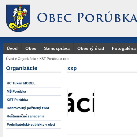
Úvod
Obec
Samospráva
Obecný úrad
Fotogaléria
Úvod
»
Organizácie
»
KST Porúbka
»
xxp
Organizácie
xxp
RC Tukan MODEL
MŠ Porúbka
KST Porúbka
Dobrovoľný požiarný zbor
Reštauračné zariadenia
Podnikateľské subjekty v obci