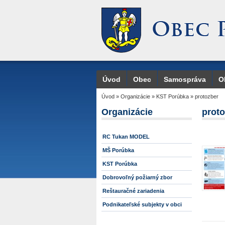
Úvod
Obec
Samospráva
O
Úvod
»
Organizácie
»
KST Porúbka
»
protozber
Organizácie
prot
RC Tukan MODEL
MŠ Porúbka
KST Porúbka
Dobrovoľný požiarný zbor
Reštauračné zariadenia
Podnikateľské subjekty v obci