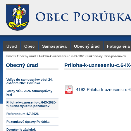
Úvod
Obec
Samospráva
Obecný úrad
Fotogaléria
Úvod
»
Obecný úrad
»
Priloha-k-uzneseniu-c.6-IX-2020-funkcne-vyuzitie-pozemkov
Obecný úrad
Priloha-k-uzneseniu-c.6-I
Voľby do samosprávy obcí 24.
októbra 2026 Porúbka
4192-Priloha-k-uzneseniu-c.6
Voľby VÚC 2026 samosprávny
kraj
Priloha-k-uzneseniu-c.6-IX-2020-
funkcne-vyuzitie-pozemkov
Referendum 4.7.2026
Pozemkové úpravy Porúbka
Doručenie zásielok