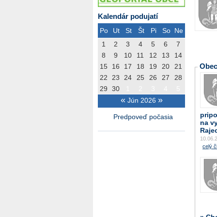
Kalendár podujatí
Po
Ut
St
Št
Pi
So
Ne
1
2
3
4
5
6
7
8
9
10
11
12
13
14
Obe
15
16
17
18
19
20
21
22
23
24
25
26
27
28
29
30
1
2
3
4
5
«
»
Jún 2026
prip
Predpoveď počasia
na v
Raje
10.06.
celý č
» Ch