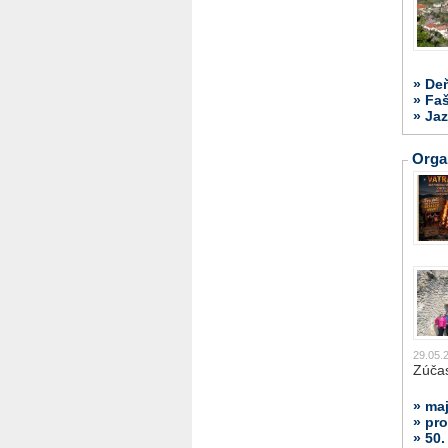
» De
» Fa
» Jaz
Orga
29.05.
Zúčas
» ma
» pr
» 50.