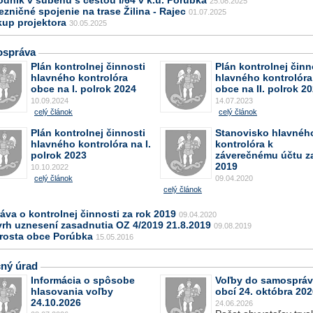
25.08.2025
ezničné spojenie na trase Žilina - Rajec
01.07.2025
kup projektora
30.05.2025
správa
Plán kontrolnej činnosti
Plán kontrolnej činn
hlavného kontrolóra
hlavného kontrolóra
obce na I. polrok 2024
obce na II. polrok 2
10.09.2024
14.07.2023
celý článok
celý článok
Plán kontrolnej činnosti
Stanovisko hlavnéh
hlavného kontrolóra na I.
kontrolóra k
polrok 2023
záverečnému účtu z
2019
10.10.2022
celý článok
09.04.2020
celý článok
áva o kontrolnej činnosti za rok 2019
09.04.2020
vrh uznesení zasadnutia OZ 4/2019 21.8.2019
09.08.2019
arosta obce Porúbka
15.05.2016
ný úrad
Informácia o spôsobe
Voľby do samosprá
hlasovania voľby
obcí 24. októbra 202
24.10.2026
24.06.2026