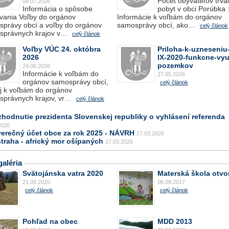
Počet obyvateľov trva
08.07.2026
Informácia o spôsobe
pobyt v obci Porúbka 
vania Voľby do orgánov
Informácie k voľbám do orgánov
právy obcí a voľby do orgánov
samosprávy obcí, ako…
celý článok
správnych krajov v…
celý článok
Voľby VÚC 24. októbra
Priloha-k-uzneseniu-
2026
IX-2020-funkcne-vyuz
pozemkov
24.06.2026
Informácie k voľbám do
27.05.2026
orgánov samosprávy obcí,
celý článok
j k voľbám do orgánov
správnych krajov, vr…
celý článok
zhodnutie prezidenta Slovenskej republiky o vyhlásení referenda
2026
verečný účet obce za rok 2025 - NÁVRH
27.03.2026
traha - africký mor ošípaných
17.03.2026
aléria
Svätojánska vatra 2020
Materská škola otvo
21.09.2020
06.09.2017
celý článok
celý článok
Pohľad na obec
MDD 2013