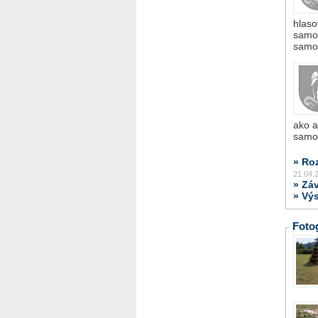
hlaso
samos
samo
ako a
samo
» Ro
21.04.
» Zá
» Výs
Fotog