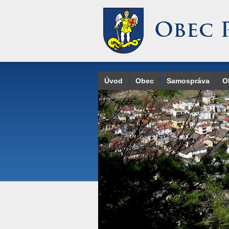
Úvod
Obec
Samospráva
O