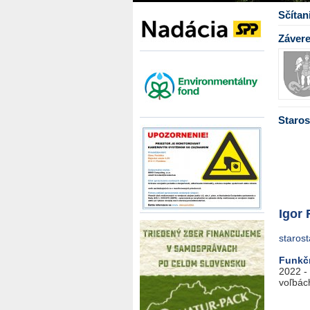
Sčítan
Závere
Staros
Igor 
staros
Funkč
2022 -
voľbác