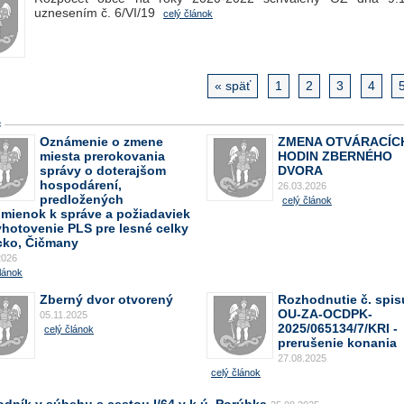
uznesením č. 6/VI/19
celý článok
« späť
1
2
3
4
c
Oznámenie o zmene
ZMENA OTVÁRACÍC
miesta prerokovania
HODIN ZBERNÉHO
správy o doterajšom
DVORA
hospodárení,
26.03.2026
predložených
celý článok
omienok k správe a požiadaviek
yhotovenie PLS pre lesné celky
cko, Čičmany
2026
lánok
Zberný dvor otvorený
Rozhodnutie č. spis
OU-ZA-OCDPK-
05.11.2025
2025/065134/7/KRI -
celý článok
prerušenie konania
27.08.2025
celý článok
odník v súbehu s cestou I/64 v k.ú. Porúbka