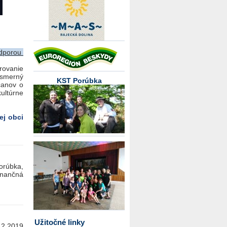
odporou
rovanie
jsmerný
KST Porúbka
čanov o
ultúrne
šej obci
orúbka,
inančná
Užitočné linky
2.2019