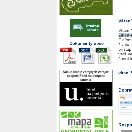
Vážení
Vítam V
Žilins
Cieľom
Dokumenty obce
života
prístu
veci v
špecif
vítaní 
Dopra
Rozpo