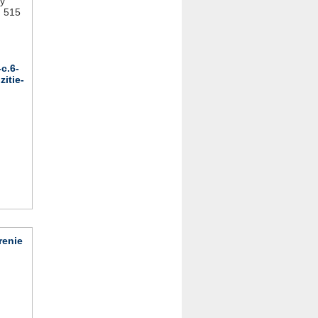
lý
: 515
c.6-
itie-
renie