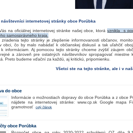
 návštevníci internetovej stránky obce Porúbka
ás na oficiálnej internetovej stránke našej obce, ktorá
vznikla s p
kého samosprávneho kraja.
 zriadenia tejto stránky je zlepšenie informovanosti občanov, monito
 v obci, čo by malo nabádať k občianskej diskusií a tak uľahčiť obo
p k informáciam. Aj pomocou tejto stránky chceme zvýšiť záujem ob
erejné a zároveň pre ostatných návštevníkov spropagovať miestne k
iká. Preto budeme vďační za každú, aj kritickú, pripomienku.
Všetci ste na tejto stránke, ale i v na
!
va do obce
Informácie o možnostiach dopravy do obce Porúbka a z obce P
nájdete na internetovej stránke: www.cp.sk Google mapa F
gramotnosť
celý článok
čty obce Porúbka
Rozpočet obce na roky 2020-2022 schválený OZ dňa 9.1