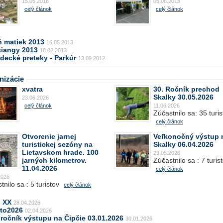
15.05.2016
05.06.2013
celý článok
celý článok
ň matiek 2013
16.05.2013
šiangy 2013
18.02.2013
decké preteky - Parkúr
13.09.2012
nizácie
xvatra
30. Ročník prechod
Skalky 30.05.2026
23.06.2026
celý článok
11.06.2026
Zúčastnilo sa: 35 turis
celý článok
Otvorenie jarnej
Veľkonočný výstup 
turistickej sezóny na
Skalky 06.04.2026
Lietavskom hrade. 100
29.05.2026
jarných kilometrov.
Zúčastnilo sa : 7 turis
11.04.2026
celý článok
2026
tnilo sa : 5 turistov
celý článok
j XX
28.04.2026
oto2026
02.04.2026
 ročník výstupu na Čipčie 03.01.2026
30.01.2026