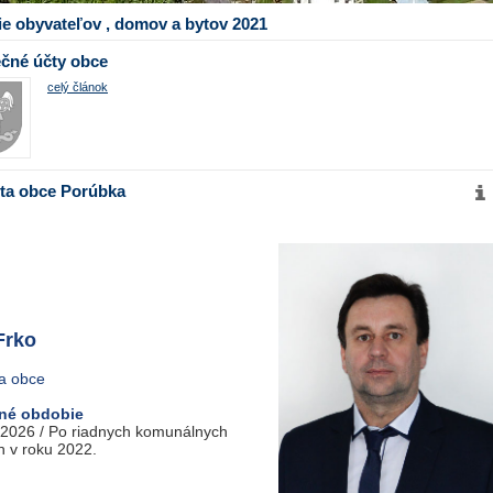
ie obyvateľov , domov a bytov 2021
čné účty obce
celý článok
ta obce Porúbka
Frko
ta obce
né obdobie
 2026 / Po riadnych komunálnych
h v roku 2022.