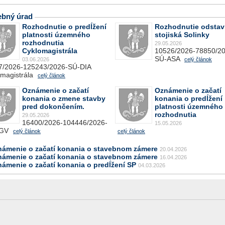
ebný úrad
Rozhodnutie o predĺžení
Rozhodnutie odsta
platnosti územného
stojiská Solinky
rozhodnutia
29.05.2026
Cyklomagistrála
10526/2026-78850/20
SÚ-ASA
03.06.2026
celý článok
7/2026-125243/2026-SÚ-DIA
magistrála
celý článok
Oznámenie o začatí
Oznámenie o začatí
konania o zmene stavby
konania o predĺžení
pred dokončením.
platnosti územného
rozhodnutia
29.05.2026
16400/2026-104446/2026-
15.05.2026
LGV
celý článok
celý článok
námenie o začatí konania o stavebnom zámere
20.04.2026
námenie o začatí konania o stavebnom zámere
16.04.2026
námenie o začatí konania o predĺžení SP
04.03.2026