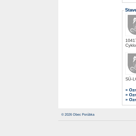
Stav
1041
Cyklo
SÚ-
» Oz
» Oz
» Oz
© 2026 Obec Porúbka