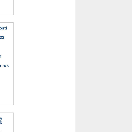
osti
023
o
a rok
vy
6