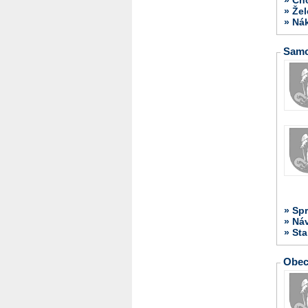
» Žel
» Ná
Samo
» Spr
» Ná
» St
Obec