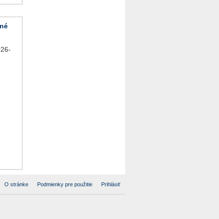
vné
26-
O stránke
Podmienky pre použitie
Prihlásiť