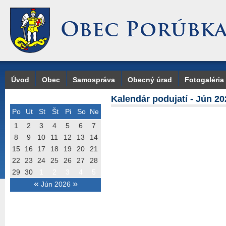
Úvod
Obec
Samospráva
Obecný úrad
Fotogaléria
Kalendár podujatí - Jún 20
Po
Ut
St
Št
Pi
So
Ne
1
2
3
4
5
6
7
8
9
10
11
12
13
14
15
16
17
18
19
20
21
22
23
24
25
26
27
28
29
30
1
2
3
4
5
«
»
Jún 2026