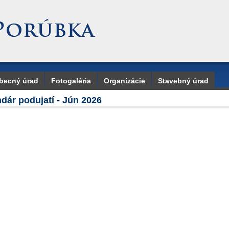
becný úrad
Fotogaléria
Organizácie
Stavebný úrad
dár podujatí - Jún 2026